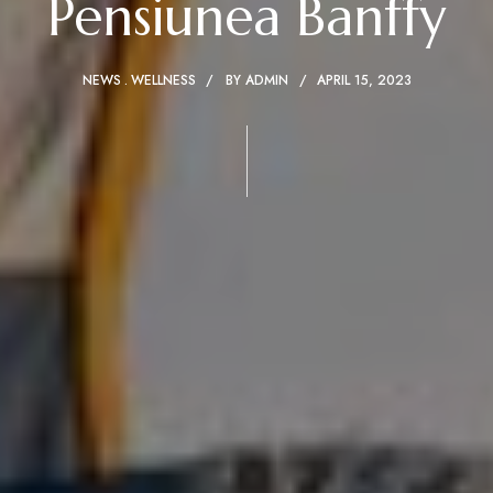
Pensiunea Banffy
NEWS
WELLNESS
BY
ADMIN
APRIL 15, 2023